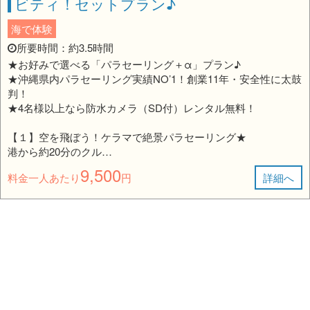
ビティ！セットプラン♪
海で体験
所要時間：約3.5時間
★お好みで選べる「パラセーリング＋α」プラン♪
★沖縄県内パラセーリング実績NO’1！創業11年・安全性に太鼓
判！
★4名様以上なら防水カメラ（SD付）レンタル無料！
【１】空を飛ぼう！ケラマで絶景パラセーリング★
港から約20分のクル…
9,500
料金一人あたり
円
詳細へ